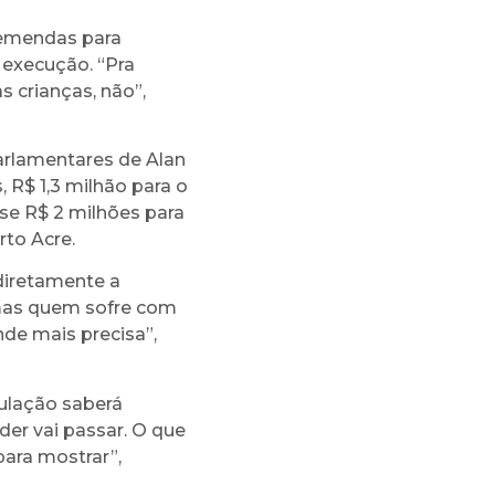
 emendas para
 execução. “Pra
 crianças, não”,
arlamentares de Alan
 R$ 1,3 milhão para o
se R$ 2 milhões para
rto Acre.
 diretamente a
 mas quem sofre com
nde mais precisa”,
ulação saberá
der vai passar. O que
para mostrar”,