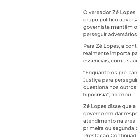
O vereador Zé Lopes (
grupo político adver
governista mantêm ou
perseguir adversário
Para Zé Lopes, a cont
realmente importa pa
essenciais, como saú
“Enquanto os pré-can
Justiça para persegu
questiona nos outros
hipocrisia”, afirmou.
Zé Lopes disse que a 
governo em dar respo
atendimento na área 
primeira ou segunda 
Prestação Continuada 