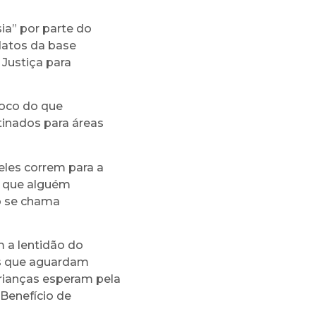
ia” por parte do
datos da base
Justiça para
foco do que
tinados para áreas
eles correm para a
é que alguém
o se chama
m a lentidão do
as que aguardam
crianças esperam pela
Benefício de