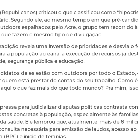
Republicanos) criticou o que classificou como “hipocris
sário. Segundo ele, ao mesmo tempo em que pré-candi
tdoors espalhados pelo Acre, o grupo tem recorrido à 
s que fazem o mesmo tipo de divulgação.
radição revela uma inversão de prioridades e desvia o 
ra a população acreana: a execução de recursos já des
de, segurança pública e educação.
didatos deles estão com outdoors por todo o Estado, 
ir quem está prestar do contas do seu trabalho. Como 
 aquilo que faz mais do que todo mundo? Pra mim, iss
pressa para judicializar disputas políticas contrasta co
stas concretas à população, especialmente às famíli
da saúde. Ele lembrou que, atualmente, mais de 8 mil 
consulta necessária para emissão de laudos, acesso ao 
(BPC) e início de terapias.