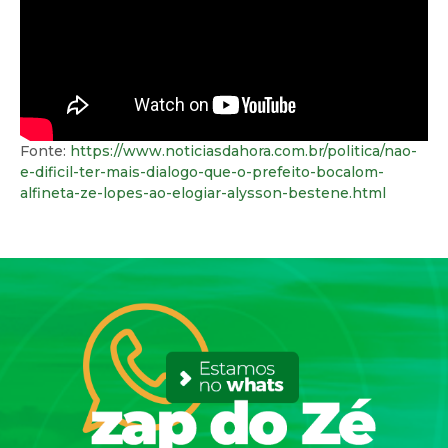
Fonte:
https://www.noticiasdahora.com.br/politica/nao-
e-dificil-ter-mais-dialogo-que-o-prefeito-bocalom-
alfineta-ze-lopes-ao-elogiar-alysson-bestene.html